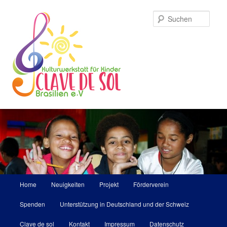
Zum
primären
Such
Inhalt
springen
Hauptmenü
Home
Neuigkeiten
Projekt
Förderverein
Spenden
Unterstützung in Deutschland und der Schweiz
Clave de sol
Kontakt
Impressum
Datenschutz