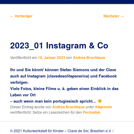
Beitragsnavigation
←
Vorheriger
Nächster
→
2023_01 Instagram & Co
Veröffentlicht am
18. Januar 2023
von
Andrea Brochhaus
Ihr und Sie könnt/ können Stefan Siemons und der Clave
auch auf Instagram (clavedesolitapecerica) und Facebook
verfolgen.
Viele Fotos, kleine Filme u. ä. geben einen Einblick in das
Leben vor Ort
– auch wenn man kein portugiesisch spricht…
Dieser Eintrag wurde von
Andrea Brochhaus
unter
Allgemein
veröffentlicht. Setze ein Lesezeichen für den
Permalink
.
© 2021 Kulturwerkstatt für Kinder – Clave de Sol, Brasilien e.V. /