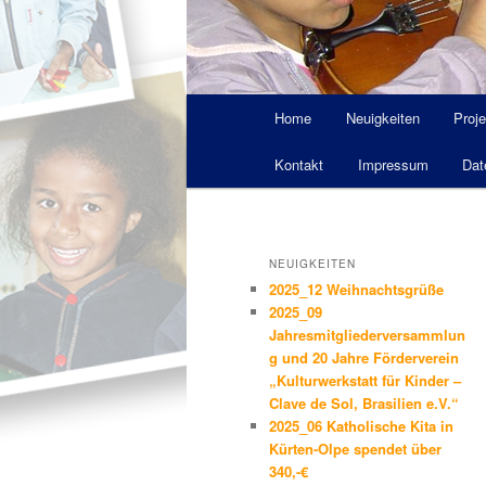
Hauptmenü
Home
Neuigkeiten
Proje
Kontakt
Impressum
Dat
NEUIGKEITEN
2025_12 Weihnachtsgrüße
2025_09
Jahresmitgliederversammlun
g und 20 Jahre Förderverein
„Kulturwerkstatt für Kinder –
Clave de Sol, Brasilien e.V.“
2025_06 Katholische Kita in
Kürten-Olpe spendet über
340,-€