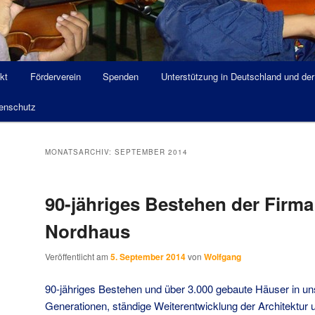
kt
Förderverein
Spenden
Unterstützung in Deutschland und de
enschutz
MONATSARCHIV:
SEPTEMBER 2014
90-jähriges Bestehen der Firma
Nordhaus
Veröffentlicht am
5. September 2014
von
Wolfgang
90-jähriges Bestehen und über 3.000 gebaute Häuser in un
Generationen, ständige Weiterentwicklung der Architektur u