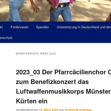
kt
Förderverein
Spenden
Unterstützung in Deutschland und de
enschutz
MONATSARCHIV:
MÄRZ 2023
2023_03 Der Pfarrcäcilienchor O
zum Benefizkonzert das
Luftwaffenmusikkorps Münster
Kürten ein
Veröffentlicht am
15. März 2023
von
Andrea Brochhaus