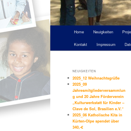
Hauptmenü
Home
Neuigkeiten
Proje
Kontakt
Impressum
Dat
NEUIGKEITEN
2025_12 Weihnachtsgrüße
2025_09
Jahresmitgliederversammlun
g und 20 Jahre Förderverein
„Kulturwerkstatt für Kinder –
Clave de Sol, Brasilien e.V.“
2025_06 Katholische Kita in
Kürten-Olpe spendet über
340,-€