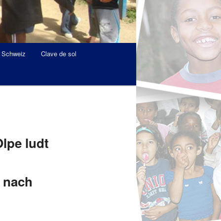
r Schweiz
Clave de sol
lpe ludt
 nach