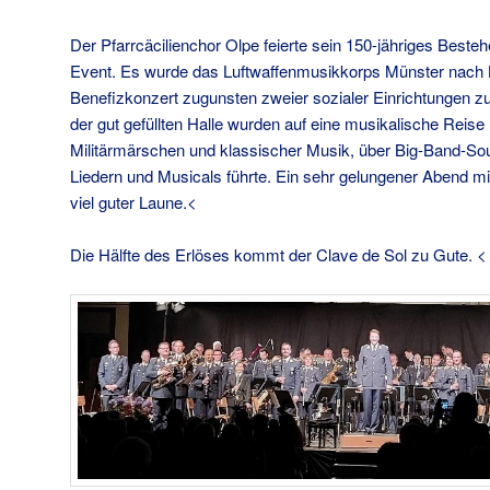
Der Pfarrcäcilienchor Olpe feierte sein 150-jähriges Best
Event. Es wurde das Luftwaffenmusikkorps Münster nach K
Benefizkonzert zugunsten zweier sozialer Einrichtungen zu
der gut gefüllten Halle wurden auf eine musikalische Rei
Militärmärschen und klassischer Musik, über Big-Band-So
Liedern und Musicals führte. Ein sehr gelungener Abend m
viel guter Laune.<
Die Hälfte des Erlöses kommt der Clave de Sol zu Gute. <